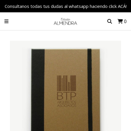
Consultanos todas tus dudas al whatsapp haciendo click ACÁ!
0