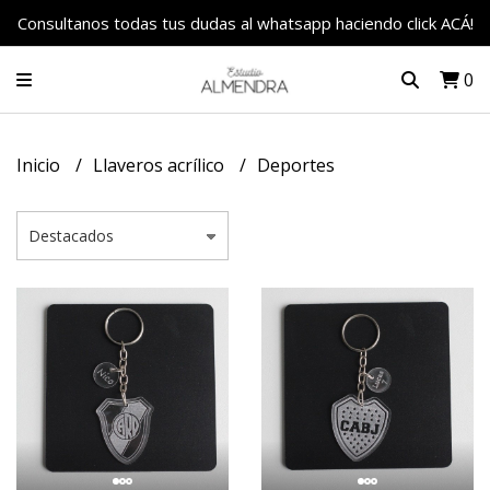
Consultanos todas tus dudas al whatsapp haciendo click ACÁ!
0
Inicio
Llaveros acrílico
Deportes