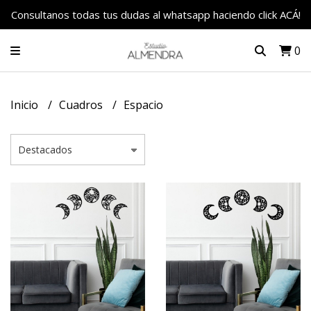
Consultanos todas tus dudas al whatsapp haciendo click ACÁ!
0
Inicio
Cuadros
Espacio