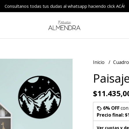
Consultanos todas tus dudas al whatsapp haciendo click ACÁ!
Inicio
Cuadr
Paisaj
$11.435,0
6% OFF
co
Precio final:
$
Ver cuotas y d