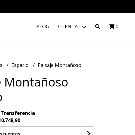
BLOG
CUENTA
0
os
Espacio
Paisaje Montañoso
e Montañoso
0
n
Transferencia
10.748,90
escuentos