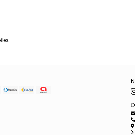
iles.
N
C