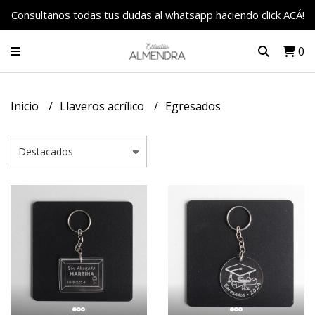
Consultanos todas tus dudas al whatsapp haciendo click ACÁ!
0
Inicio
Llaveros acrílico
Egresados