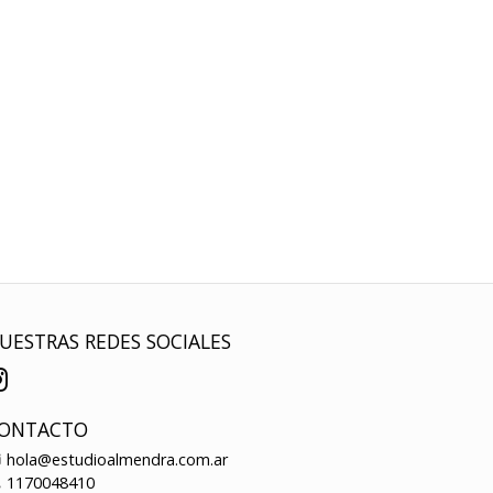
UESTRAS REDES SOCIALES
ONTACTO
hola@estudioalmendra.com.ar
1170048410