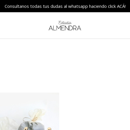
Consultanos todas tus dudas al whatsapp haciendo click ACÁ!