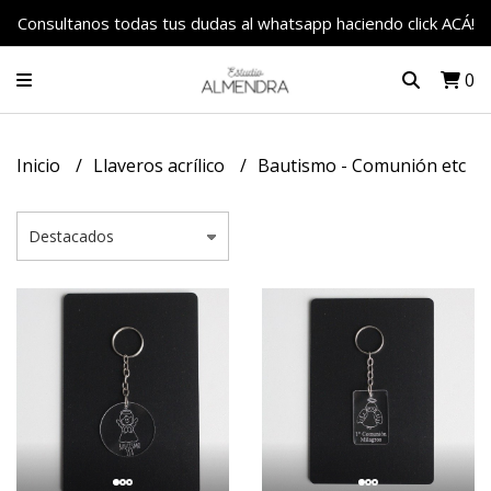
Consultanos todas tus dudas al whatsapp haciendo click ACÁ!
0
Inicio
Llaveros acrílico
Bautismo - Comunión etc