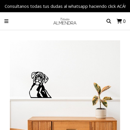
Consultanos todas tus dudas al whatsapp haciendo click ACÁ!
0