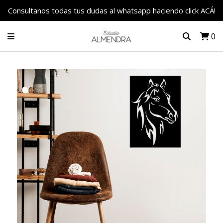
Consultanos todas tus dudas al whatsapp haciendo click ACÁ!
0