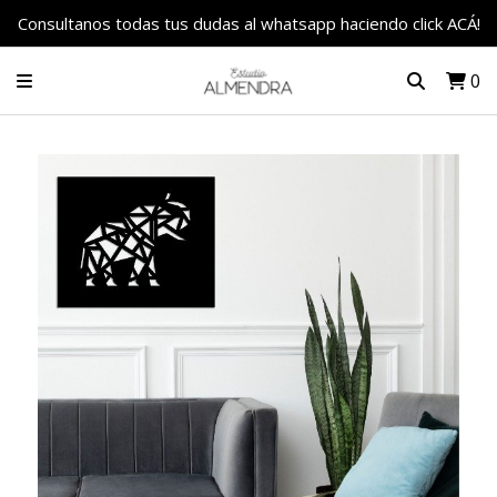
Consultanos todas tus dudas al whatsapp haciendo click ACÁ!
0