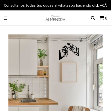
Consultanos todas tus dudas al whatsapp haciendo click ACÁ!
0