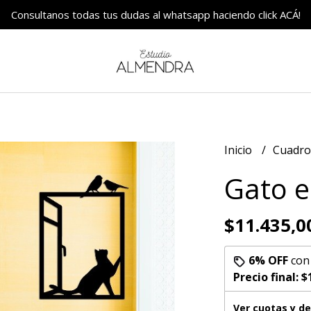
Consultanos todas tus dudas al whatsapp haciendo click ACÁ!
Inicio
Cuadr
Gato e
$11.435,0
6% OFF
co
Precio final:
$
Ver cuotas y d