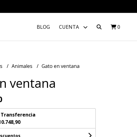
BLOG
CUENTA
0
os
Animales
Gato en ventana
n ventana
0
n
Transferencia
10.748,90
escuentos