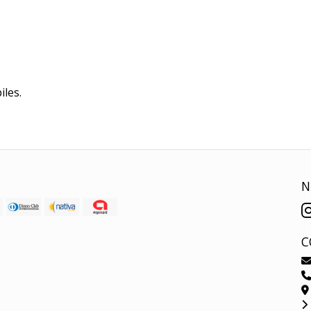
iles.
N
C