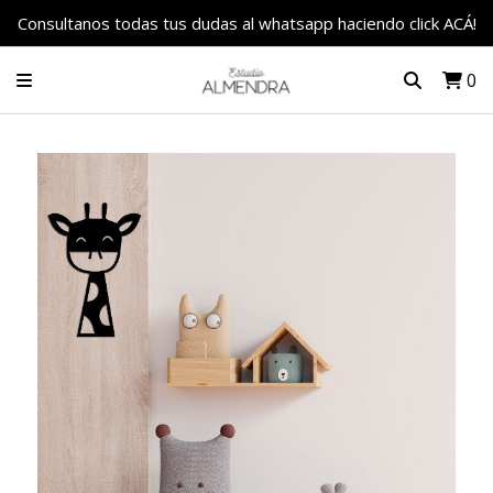
Consultanos todas tus dudas al whatsapp haciendo click ACÁ!
0