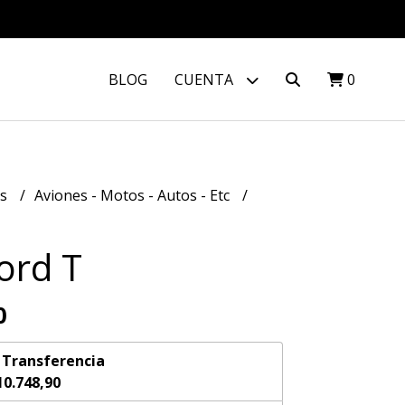
BLOG
CUENTA
0
os
Aviones - Motos - Autos - Etc
ord T
0
n
Transferencia
10.748,90