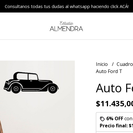
Consultanos todas tus dudas al whatsapp haciendo click ACÁ!
Inicio
Cuadr
Auto Ford T
Auto F
$11.435,0
6% OFF
co
Precio final:
$