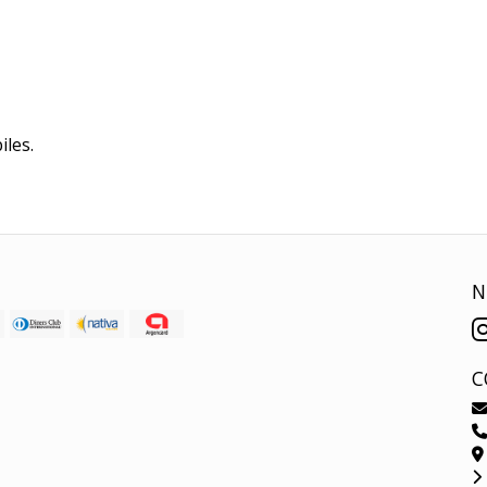
iles.
N
C