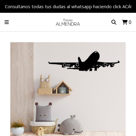
Consultanos todas tus dudas al whatsapp haciendo click ACÁ!
0