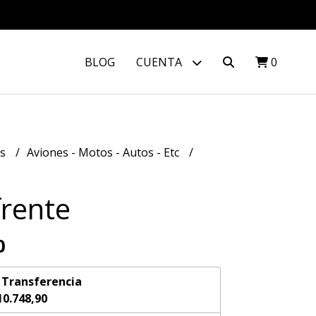
BLOG
CUENTA
0
os
Aviones - Motos - Autos - Etc
frente
0
n
Transferencia
10.748,90