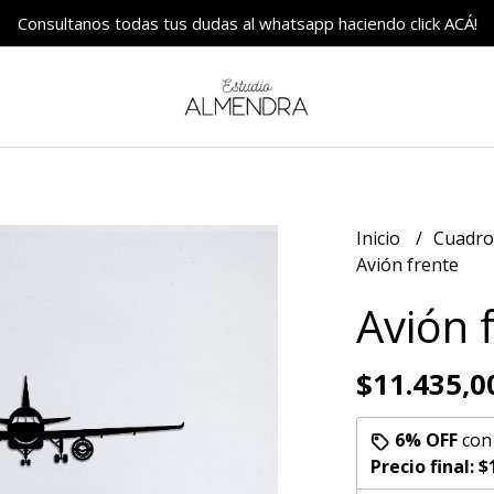
Consultanos todas tus dudas al whatsapp haciendo click ACÁ!
Inicio
Cuadr
Avión frente
Avión 
$11.435,0
6% OFF
co
Precio final:
$