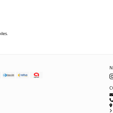
iles.
N
C