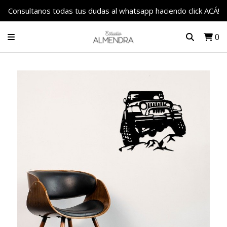
Consultanos todas tus dudas al whatsapp haciendo click ACÁ!
0