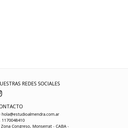
UESTRAS REDES SOCIALES
ONTACTO
hola@estudioalmendra.com.ar
1170048410
Zona Congreso, Monserrat - CABA -