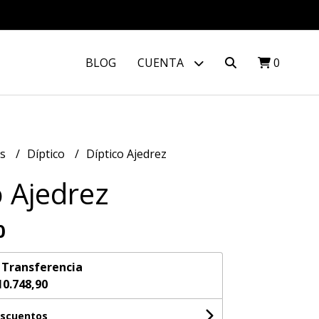
BLOG
CUENTA
0
os
Díptico
Díptico Ajedrez
o Ajedrez
0
n
Transferencia
10.748,90
escuentos