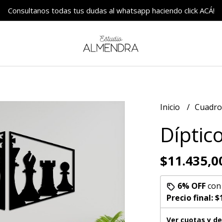
Consultanos todas tus dudas al whatsapp haciendo click ACÁ!
Inicio
Cuadr
Díptic
$11.435,0
6% OFF
co
Precio final:
$
Ver cuotas y d