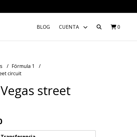
BLOG
CUENTA
0
os
Fórmula 1
et circuit
 Vegas street
0
n
Transferencia