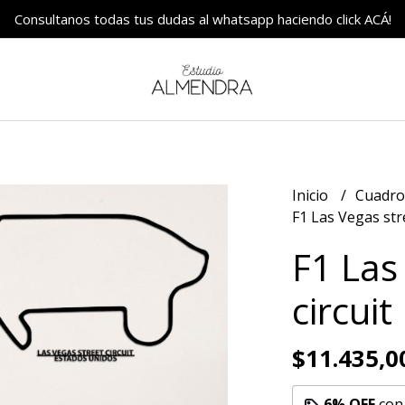
Consultanos todas tus dudas al whatsapp haciendo click ACÁ!
Inicio
Cuadr
F1 Las Vegas stre
F1 Las
circuit
$11.435,0
6% OFF
co