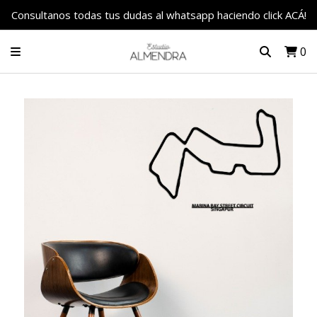
Consultanos todas tus dudas al whatsapp haciendo click ACÁ!
0