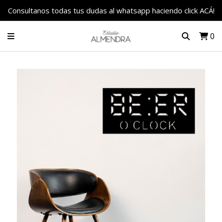
Consultanos todas tus dudas al whatsapp haciendo click ACÁ!
0