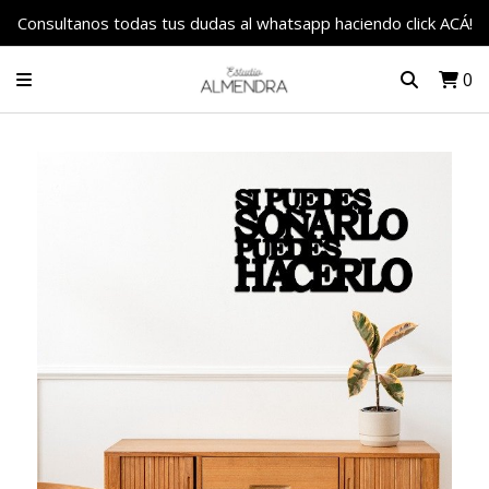
Consultanos todas tus dudas al whatsapp haciendo click ACÁ!
0