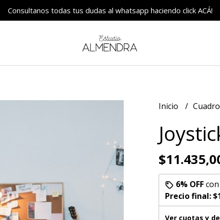
Consultanos todas tus dudas al whatsapp haciendo click ACÁ!
Inicio
Cuadr
Joysti
$11.435,0
6% OFF
co
Precio final:
$
Ver cuotas y d