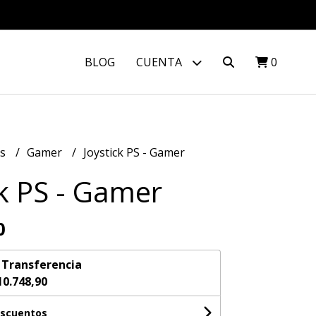
BLOG
CUENTA
0
os
Gamer
Joystick PS - Gamer
ck PS - Gamer
0
n
Transferencia
10.748,90
escuentos