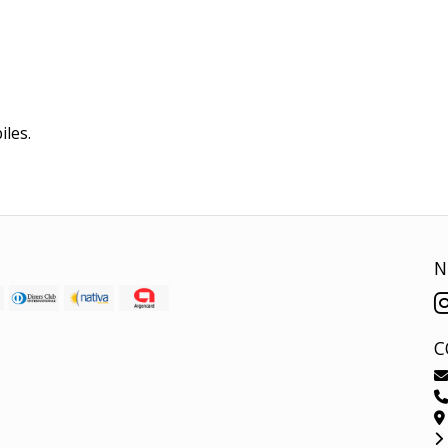
iles.
N
C