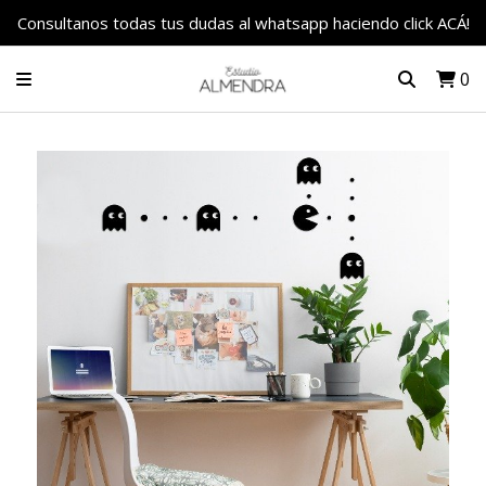
Consultanos todas tus dudas al whatsapp haciendo click ACÁ!
0