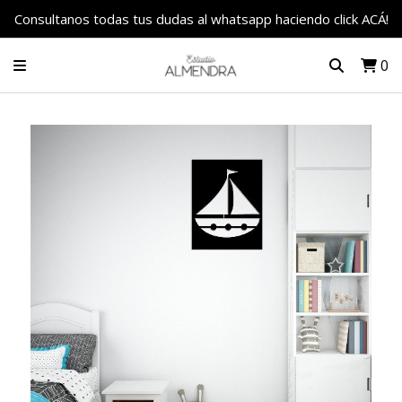
Consultanos todas tus dudas al whatsapp haciendo click ACÁ!
0