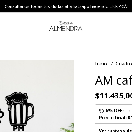
Consultanos todas tus dudas al whatsapp haciendo click ACÁ!
Inicio
Cuadr
AM caf
$11.435,0
6% OFF
co
Precio final:
$
Ver cuotas y d