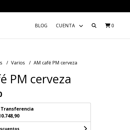
BLOG
CUENTA
0
os
Varios
AM café PM cerveza
é PM cerveza
0
n
Transferencia
10.748,90
escuentos