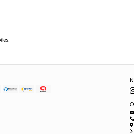
iles.
N
C