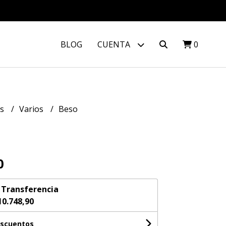
BLOG
CUENTA
0
os
Varios
Beso
0
n
Transferencia
10.748,90
escuentos