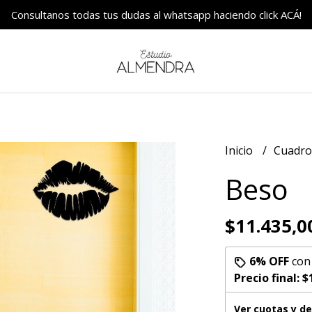
Consultanos todas tus dudas al whatsapp haciendo click ACÁ!
Inicio
Cuadr
Beso
$11.435,0
6% OFF
co
Precio final:
$
Ver cuotas y d