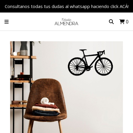
Consultanos todas tus dudas al whatsapp haciendo click ACÁ!
0