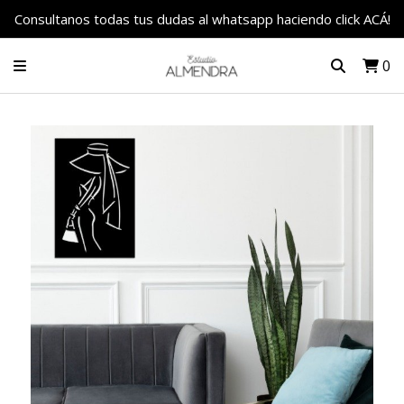
Consultanos todas tus dudas al whatsapp haciendo click ACÁ!
0