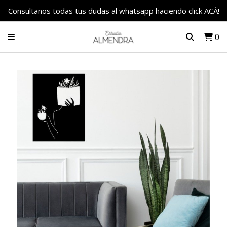
Consultanos todas tus dudas al whatsapp haciendo click ACÁ!
0