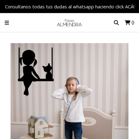
Consultanos todas tus dudas al whatsapp haciendo click ACÁ!
0