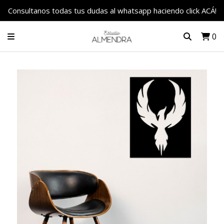
Consultanos todas tus dudas al whatsapp haciendo click ACÁ!
0