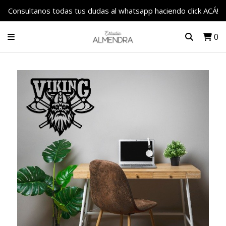
Consultanos todas tus dudas al whatsapp haciendo click ACÁ!
0