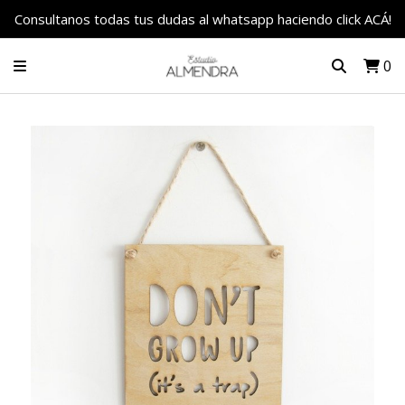
Consultanos todas tus dudas al whatsapp haciendo click ACÁ!
0