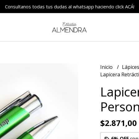
Consultanos todas tus dudas al whatsapp haciendo click ACÁ!
Inicio
Lápices
Lapicera Retráct
Lapice
Person
$2.871,00
6% OFF
co