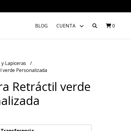
BLOG
CUENTA
0
 y Lapiceras
il verde Personalizada
ra Retráctil verde
alizada
n
Transferencia