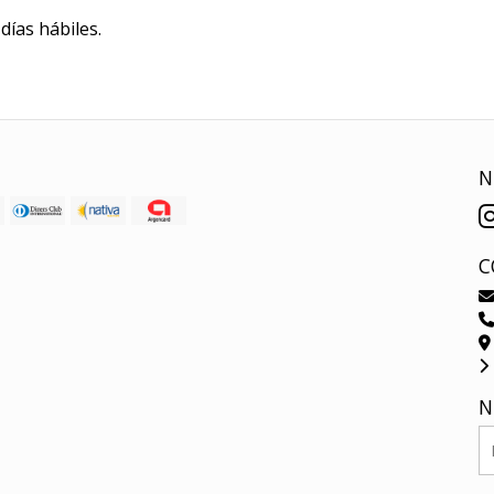
ías hábiles.
N
C
N